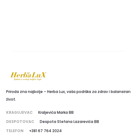
Priroda zna najbolje – Herba Lux, vaša podrška za zdrav i balansiran
život.
KRAGUJEVAC
Kraljevića Marka BB
DESPOTOVAC
Despota Stefana Lazarevića BB
TELEFON
+381 67 764 2024