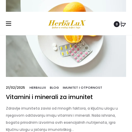
Besplatna dostava za porudžbine preko 5000
RSD!
0
21/02/2025
HERBALUX
BLOG
IMUNITET I OTPORNOST
Vitamini i minerali za imunitet
Zdravlje imuniteta zavisi od mnogih faktora, a ključnu ulogu u
njegovom održavanju imaju vitamini i minerali. Naša ishrana,
bogata prirodnim izvorima ovih esencijalnih nutrijenata, igra
ključnu ulogu u jačanju imunološkog…