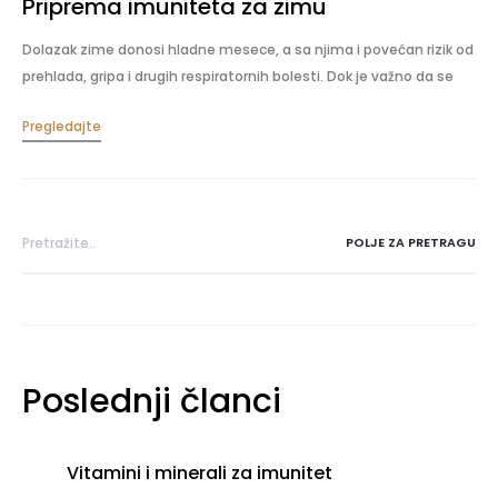
Priprema imuniteta za zimu
Dolazak zime donosi hladne mesece, a sa njima i povećan rizik od
prehlada, gripa i drugih respiratornih bolesti. Dok je važno da se
oblačimo toplo i vodimo računa o spoljnim…
Pregledajte
Search
for:
Poslednji članci
Vitamini i minerali za imunitet