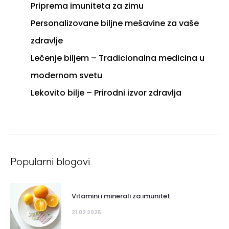
Priprema imuniteta za zimu
Personalizovane biljne mešavine za vaše
zdravlje
Lečenje biljem – Tradicionalna medicina u
modernom svetu
Lekovito bilje – Prirodni izvor zdravlja
Popularni blogovi
Vitamini i minerali za imunitet
21.02 2025